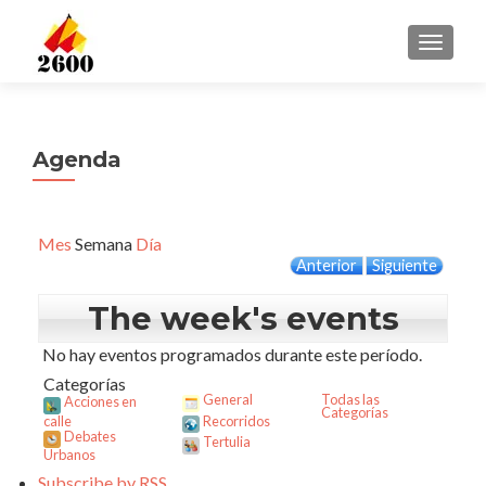
CAMBI
Agenda
Mes
Semana
Día
Anterior
Siguiente
The week's events
No hay eventos programados durante este período.
Categorías
General
Todas las
Acciones en
Categorías
calle
Recorridos
Debates
Tertulia
Urbanos
Subscribe by
RSS