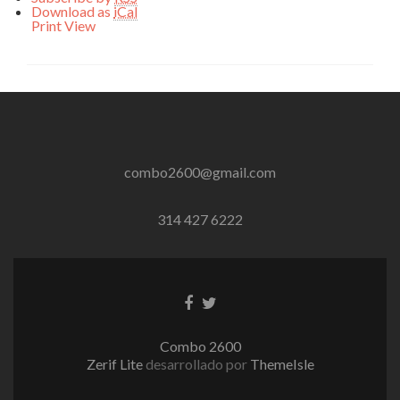
Download as
iCal
Print
View
combo2600@gmail.com
314 427 6222
Enlace
Enlace
de
de
Facebook
Twitter
Combo 2600
Zerif Lite
desarrollado por
ThemeIsle