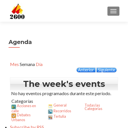
CAMBI
Agenda
Mes
Semana
Día
Anterior
Siguiente
The week's events
No hay eventos programados durante este período.
Categorías
General
Todas las
Acciones en
Categorías
calle
Recorridos
Debates
Tertulia
Urbanos
Subscribe by
RSS