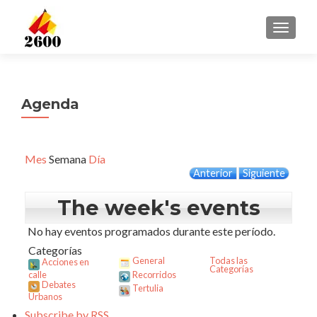
CAMBI
Agenda
Mes
Semana
Día
Anterior
Siguiente
The week's events
No hay eventos programados durante este período.
Categorías
General
Todas las
Acciones en
Categorías
calle
Recorridos
Debates
Tertulia
Urbanos
Subscribe by
RSS