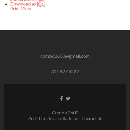
Download as
iCal
Print
View
combo2600@gmail.com
314 427 6222
Enlace
Enlace
de
de
Facebook
Twitter
Combo 2600
Zerif Lite
desarrollado por
ThemeIsle