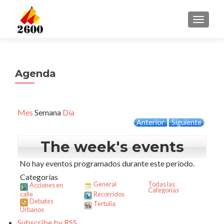
CAMBI
Agenda
Mes
Semana
Día
Anterior
Siguiente
The week's events
No hay eventos programados durante este período.
Categorías
General
Todas las
Acciones en
Categorías
calle
Recorridos
Debates
Tertulia
Urbanos
Subscribe by
RSS