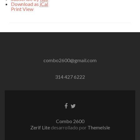
Download as
iCal
Print
View
combo2600@gmail.com
314 427 6222
Enlace
Enlace
de
de
Facebook
Twitter
Combo 2600
Zerif Lite
desarrollado por
ThemeIsle