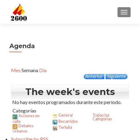
CAMBI
Agenda
Mes
Semana
Día
Anterior
Siguiente
The week's events
No hay eventos programados durante este período.
Categorías
General
Todas las
Acciones en
Categorías
calle
Recorridos
Debates
Tertulia
Urbanos
Subscribe by
RSS