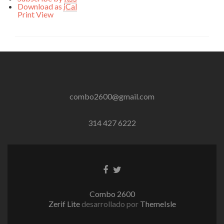
Download as
iCal
Print
View
combo2600@gmail.com
314 427 6222
Enlace
Enlace
de
de
Facebook
Twitter
Combo 2600
Zerif Lite
desarrollado por
ThemeIsle