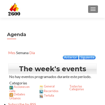
CAMBI
Agenda
Mes
Semana
Día
Anterior
Siguiente
The week's events
No hay eventos programados durante este período.
Categorías
General
Todas las
Acciones en
Categorías
calle
Recorridos
Debates
Tertulia
Urbanos
Subscribe by
RSS