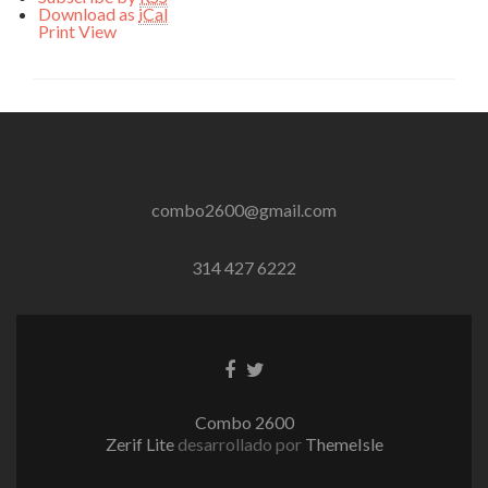
Download as
iCal
Print
View
combo2600@gmail.com
314 427 6222
Enlace
Enlace
de
de
Facebook
Twitter
Combo 2600
Zerif Lite
desarrollado por
ThemeIsle