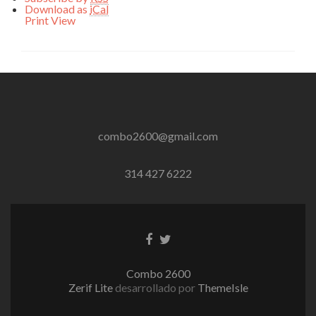
Download as
iCal
Print
View
combo2600@gmail.com
314 427 6222
Enlace
Enlace
de
de
Facebook
Twitter
Combo 2600
Zerif Lite
desarrollado por
ThemeIsle