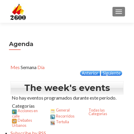
CAMBI
Agenda
Mes
Semana
Día
Anterior
Siguiente
The week's events
No hay eventos programados durante este período.
Categorías
General
Todas las
Acciones en
Categorías
calle
Recorridos
Debates
Tertulia
Urbanos
Subscribe by
RSS