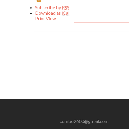
Subscribe by
RSS
Download as
iCal
Print
View
combo2600@gmail.com