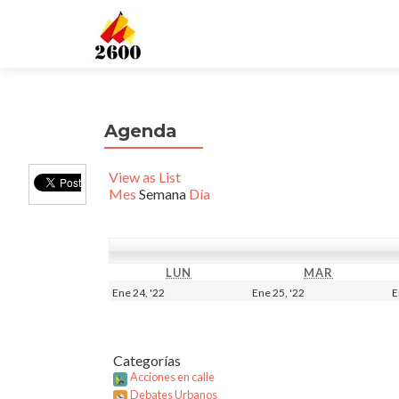
Agenda
View as
List
Mes
Semana
Día
LUN
LUNES
MAR
MARTES
24
25
Ene 24, '22
Ene 25, '22
E
enero,
enero,
2022
2022
Categorías
Acciones en calle
Debates Urbanos