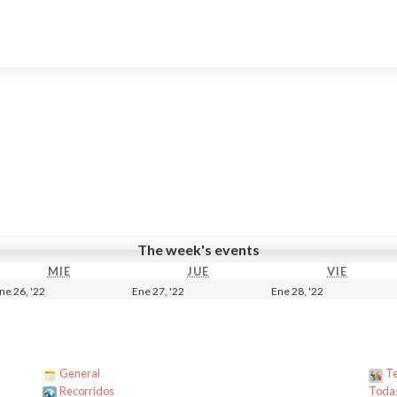
The week's events
MIE
MIÉRCOLES
JUE
JUEVES
VIE
VIERNE
26
27
28
ne 26, '22
Ene 27, '22
Ene 28, '22
enero,
enero,
enero,
2022
2022
2022
General
Te
Recorridos
Todas