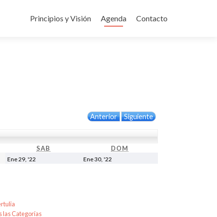
Ir
al
Principios y Visión
Agenda
Contacto
contenido
Anterior
Siguiente
S
SAB
SÁBADO
DOM
DOMINGO
29
30
Ene 29, '22
Ene 30, '22
enero,
enero,
2022
2022
rtulia
 las Categorías