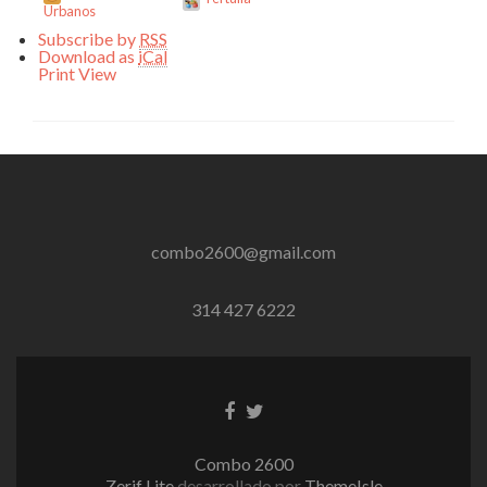
Urbanos
Subscribe by
RSS
Download as
iCal
Print
View
combo2600@gmail.com
314 427 6222
Enlace
Enlace
de
de
Facebook
Twitter
Combo 2600
Zerif Lite
desarrollado por
ThemeIsle