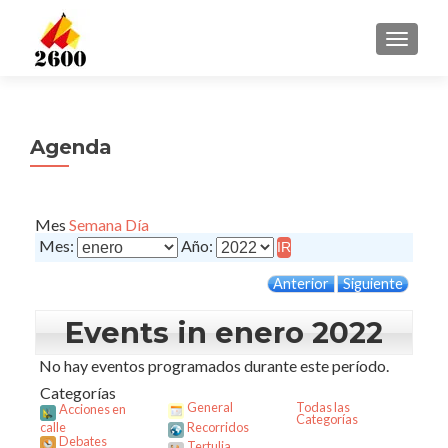
CAMBI
Agenda
Mes
Semana
Día
Mes:
Año:
Anterior
Siguiente
Events in enero 2022
No hay eventos programados durante este período.
Categorías
General
Todas las
Acciones en
Categorías
calle
Recorridos
Debates
Tertulia