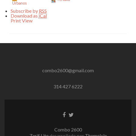
Urbanos
Subscribe by
RSS
Download as
iCal
Print
View
combo2600@gmail.com
314 427 6222
Enlace
Enlace
de
de
Facebook
Twitter
Combo 2600
Zerif Lite
desarrollado por
ThemeIsle