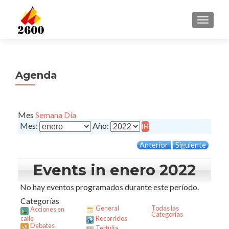
CAMBI
Agenda
Mes
Semana
Día
Mes:
Año:
Anterior
Siguiente
Events in enero 2022
No hay eventos programados durante este período.
Categorías
General
Todas las
Acciones en
Categorías
calle
Recorridos
Debates
Tertulia