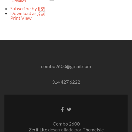
Urbanos
Subscribe by
RSS
Download as
iCal
Print
View
combo2600@gmail.com
314 427 6222
Enlace
Enlace
de
de
Facebook
Twitter
Combo 2600
Zerif Lite
desarrollado por
ThemeIsle