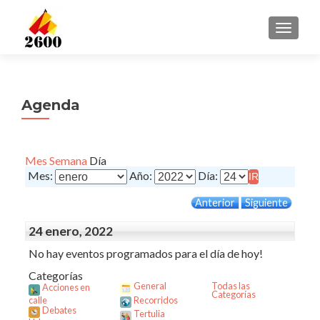
CAMBI
Agenda
Mes
Semana
Día
Mes:
Año:
Día:
Anterior
Siguiente
24 enero, 2022
No hay eventos programados para el día de hoy!
Categorías
General
Todas las
Acciones en
Categorías
calle
Recorridos
Debates
Tertulia