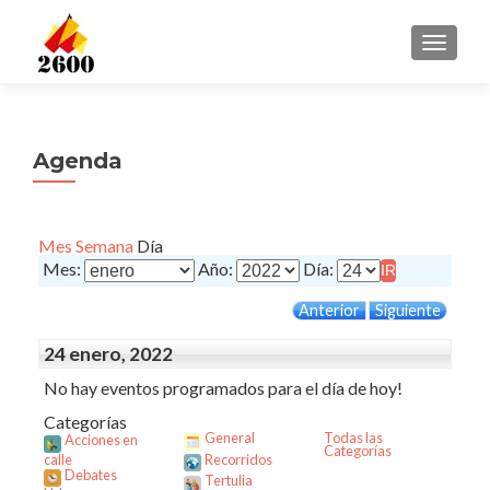
CAMBI
Agenda
Mes
Semana
Día
Mes:
Año:
Día:
Anterior
Siguiente
24 enero, 2022
No hay eventos programados para el día de hoy!
Categorías
General
Todas las
Acciones en
Categorías
calle
Recorridos
Debates
Tertulia