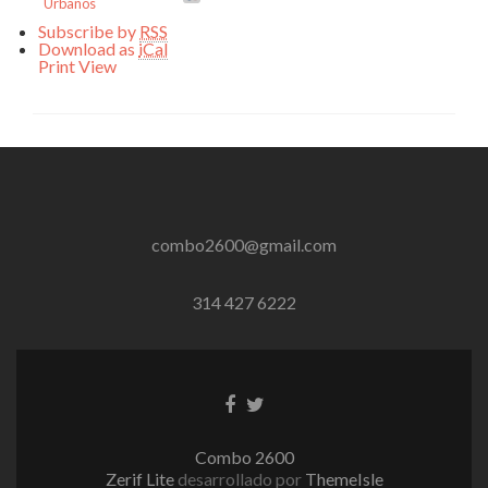
Urbanos
Subscribe by
RSS
Download as
iCal
Print
View
combo2600@gmail.com
314 427 6222
Enlace
Enlace
de
de
Facebook
Twitter
Combo 2600
Zerif Lite
desarrollado por
ThemeIsle