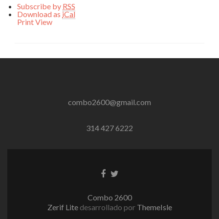
Subscribe by
RSS
Download as
iCal
Print
View
combo2600@gmail.com
314 427 6222
Enlace
Enlace
de
de
Facebook
Twitter
Combo 2600
Zerif Lite
desarrollado por
ThemeIsle