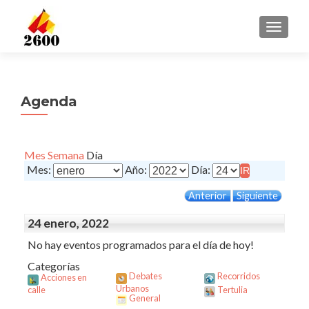
CAMBI
Agenda
Mes
Semana
Día
Mes:
Año:
Día:
Anterior
Siguiente
24 enero, 2022
No hay eventos programados para el día de hoy!
Categorías
Debates
Recorridos
Acciones en
Urbanos
calle
Tertulia
General