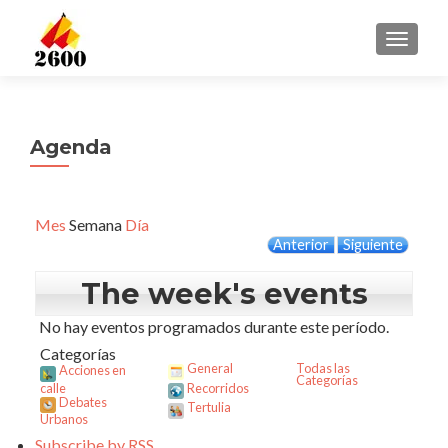
CAMBI
Agenda
Mes
Semana
Día
Anterior
Siguiente
The week's events
No hay eventos programados durante este período.
Categorías
General
Todas las
Acciones en
Categorías
calle
Recorridos
Debates
Tertulia
Urbanos
Subscribe by
RSS