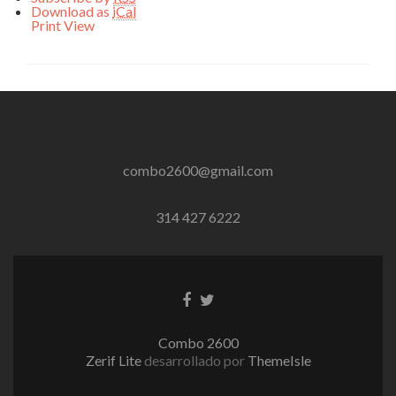
Download as
iCal
Print
View
combo2600@gmail.com
314 427 6222
Enlace
Enlace
de
de
Facebook
Twitter
Combo 2600
Zerif Lite
desarrollado por
ThemeIsle