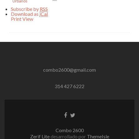
Urbanos
Subscribe by
RSS
Download as
iCal
Print
View
combo2600@gmail.com
314 427 6222
Enlace
Enlace
de
de
Facebook
Twitter
Combo 2600
Zerif Lite
desarrollado por
ThemeIsle