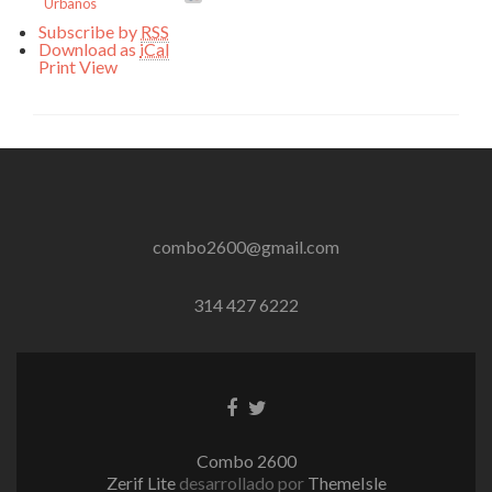
Urbanos
Subscribe by
RSS
Download as
iCal
Print
View
combo2600@gmail.com
314 427 6222
Enlace
Enlace
de
de
Facebook
Twitter
Combo 2600
Zerif Lite
desarrollado por
ThemeIsle