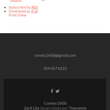
Urbanos
Subscribe by
RSS
Download as
iCal
Print
View
combo2600@gmail.com
314 427 6222
Enlace
Enlace
de
de
Facebook
Twitter
Combo 2600
Zerif Lite
desarrollado por
ThemeIsle