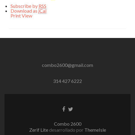
Subscribe by
RSS
Download as
iCal
Print
View
combo2600@gmail.com
314 427 6222
Enlace
Enlace
de
de
Facebook
Twitter
Combo 2600
Zerif Lite
desarrollado por
ThemeIsle