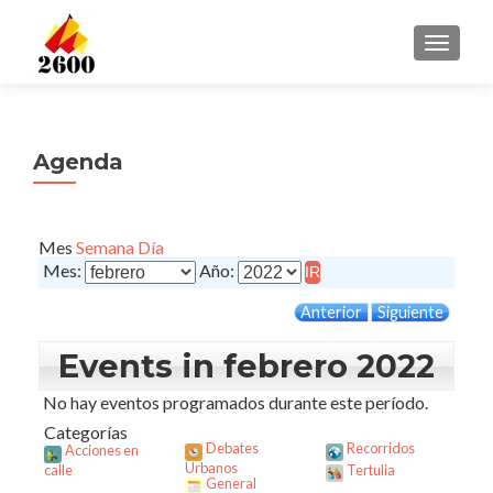
CAMBI
Agenda
Mes
Semana
Día
Mes:
Año:
Anterior
Siguiente
Events in febrero 2022
No hay eventos programados durante este período.
Categorías
Debates
Recorridos
Acciones en
Urbanos
calle
Tertulia
General