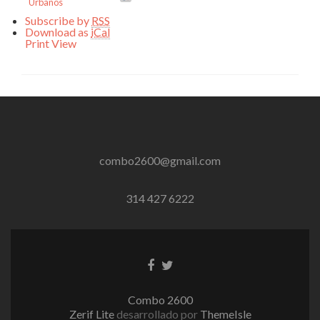
Urbanos
Subscribe by
RSS
Download as
iCal
Print
View
combo2600@gmail.com
314 427 6222
Enlace
Enlace
de
de
Facebook
Twitter
Combo 2600
Zerif Lite
desarrollado por
ThemeIsle