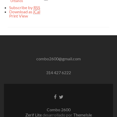
Urbanos
Subscribe by
RSS
Download as
iCal
Print
View
combo2600@gmail.com
314 427 6222
Enlace
Enlace
de
de
Facebook
Twitter
Combo 2600
Zerif Lite
desarrollado por
ThemeIsle