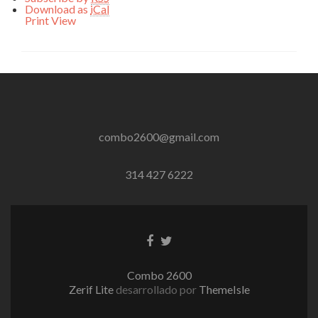
Download as
iCal
Print
View
combo2600@gmail.com
314 427 6222
Enlace
Enlace
de
de
Facebook
Twitter
Combo 2600
Zerif Lite
desarrollado por
ThemeIsle