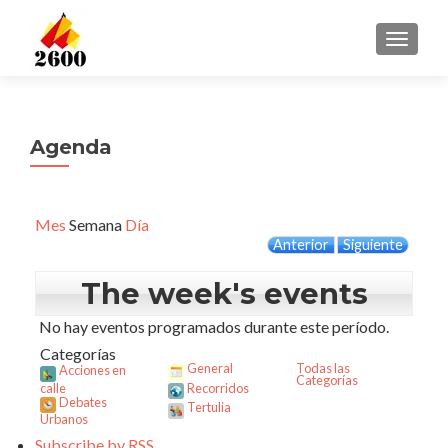
CAMBI
Agenda
Mes
Semana
Día
Anterior
Siguiente
The week's events
No hay eventos programados durante este período.
Categorías
General
Todas las
Acciones en
Categorías
calle
Recorridos
Debates
Tertulia
Urbanos
Subscribe by
RSS