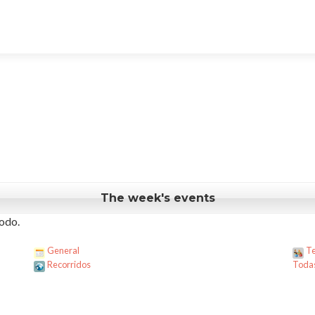
The week's events
odo.
General
Te
Recorridos
Todas