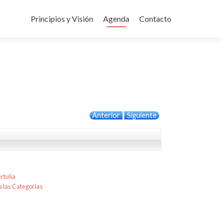
Ir
al
Principios y Visión
Agenda
Contacto
contenido
Anterior
Siguiente
rtulia
 las Categorías