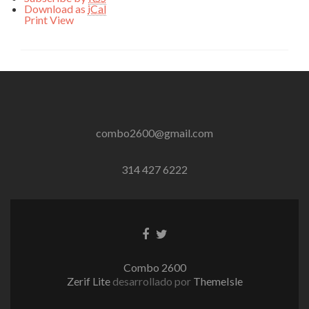
Download as
iCal
Print
View
combo2600@gmail.com
314 427 6222
Enlace
Enlace
de
de
Facebook
Twitter
Combo 2600
Zerif Lite
desarrollado por
ThemeIsle