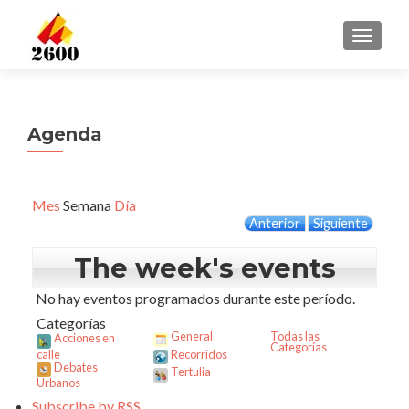
CAMBI
Agenda
Mes
Semana
Día
Anterior
Siguiente
The week's events
No hay eventos programados durante este período.
Categorías
General
Todas las
Acciones en
Categorías
calle
Recorridos
Debates
Tertulia
Urbanos
Subscribe by
RSS