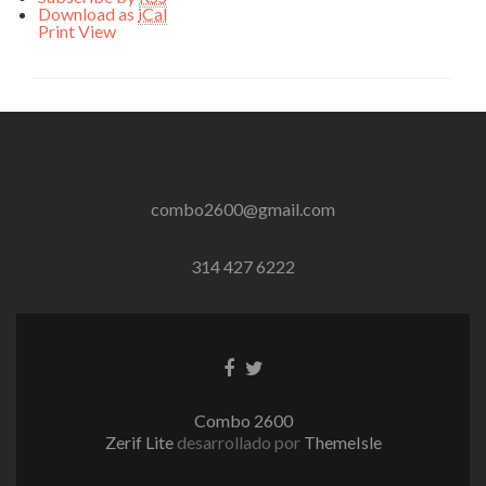
Download as
iCal
Print
View
combo2600@gmail.com
314 427 6222
Enlace
Enlace
de
de
Facebook
Twitter
Combo 2600
Zerif Lite
desarrollado por
ThemeIsle