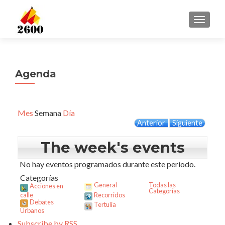
CAMBI
Agenda
Mes
Semana
Día
Anterior
Siguiente
The week's events
No hay eventos programados durante este período.
Categorías
General
Todas las
Acciones en
Categorías
calle
Recorridos
Debates
Tertulia
Urbanos
Subscribe by
RSS