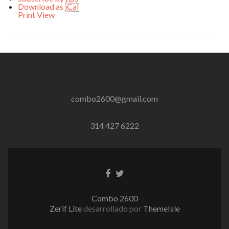
Download as
iCal
Print
View
combo2600@gmail.com
314 427 6222
Enlace
Enlace
de
de
Facebook
Twitter
Combo 2600
Zerif Lite
desarrollado por
ThemeIsle