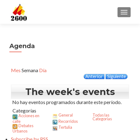
CAMBI
Agenda
Mes
Semana
Día
Anterior
Siguiente
The week's events
No hay eventos programados durante este período.
Categorías
General
Todas las
Acciones en
Categorías
calle
Recorridos
Debates
Tertulia
Urbanos
Subscribe by
RSS