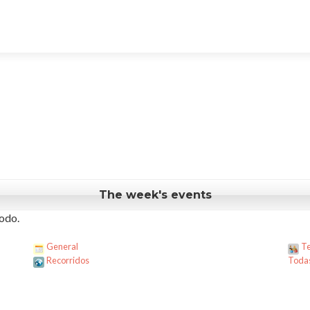
The week's events
odo.
General
Te
Recorridos
Todas