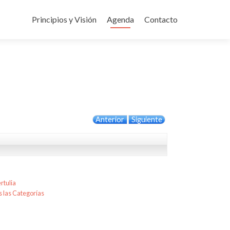
Ir
al
Principios y Visión
Agenda
Contacto
contenido
Anterior
Siguiente
rtulia
 las Categorías