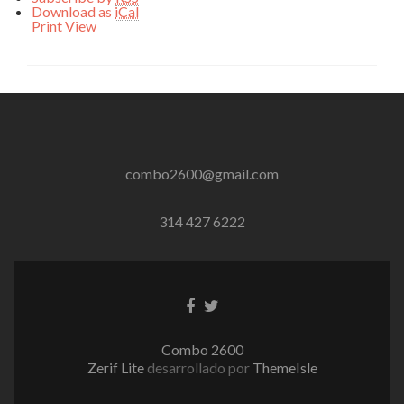
Download as
iCal
Print
View
combo2600@gmail.com
314 427 6222
Enlace
Enlace
de
de
Facebook
Twitter
Combo 2600
Zerif Lite
desarrollado por
ThemeIsle