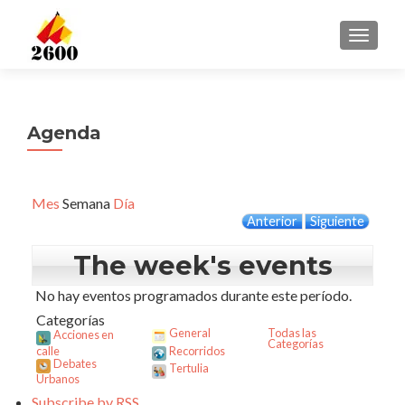
CAMBI
Agenda
Mes
Semana
Día
Anterior
Siguiente
The week's events
No hay eventos programados durante este período.
Categorías
General
Todas las
Acciones en
Categorías
calle
Recorridos
Debates
Tertulia
Urbanos
Subscribe by
RSS