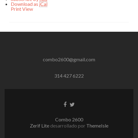
Download as
iCal
Print
View
combo2600@gmail.com
314 427 6222
Enlace
Enlace
de
de
Facebook
Twitter
Combo 2600
Zerif Lite
desarrollado por
ThemeIsle