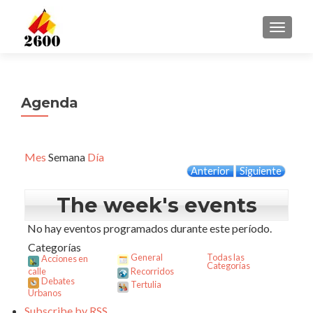
CAMBI
Agenda
Mes
Semana
Día
Anterior
Siguiente
The week's events
No hay eventos programados durante este período.
Categorías
General
Todas las
Acciones en
Categorías
calle
Recorridos
Debates
Tertulia
Urbanos
Subscribe by
RSS