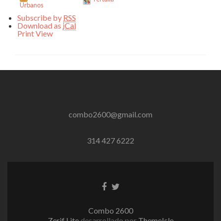
Urbanos
Subscribe by
RSS
Download as
iCal
Print
View
combo2600@gmail.com
314 427 6222
Enlace
Enlace
de
de
Facebook
Twitter
Combo 2600
Zerif Lite
desarrollado por
ThemeIsle