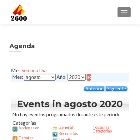
CAMBI
Agenda
Mes
Semana
Día
Mes:
Año:
Anterior
Siguiente
Events in agosto 2020
No hay eventos programados durante este período.
Categorías
General
Todas las
Acciones en
Categorías
calle
Recorridos
Debates
Tertulia