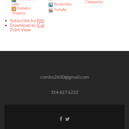
Categorías
calle
Recorridos
Debates
Tertulia
Urbanos
Subscribe by
RSS
Download as
iCal
Print
View
combo2600@gmail.com
314 427 6222
Enlace
Enlace
de
de