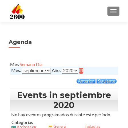
CAMBI
Agenda
Mes
Semana
Día
Mes:
Año:
Anterior
Siguiente
Events in septiembre
2020
No hay eventos programados durante este período.
Categorías
General
Todas las
Acciones en