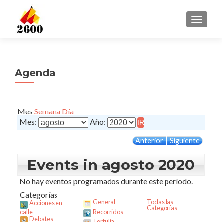
CAMBI
Agenda
Mes
Semana
Día
Mes:
Año:
Anterior
Siguiente
Events in agosto 2020
No hay eventos programados durante este período.
Categorías
General
Todas las
Acciones en
Categorías
calle
Recorridos
Debates
Tertulia