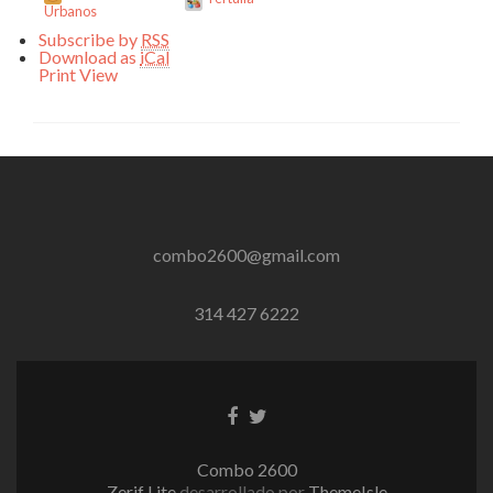
Urbanos
Subscribe by
RSS
Download as
iCal
Print
View
combo2600@gmail.com
314 427 6222
Enlace
Enlace
de
de
Facebook
Twitter
Combo 2600
Zerif Lite
desarrollado por
ThemeIsle