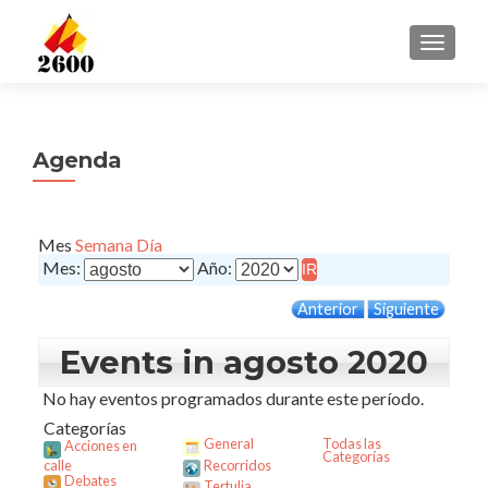
CAMBI
Agenda
Mes
Semana
Día
Mes:
Año:
Anterior
Siguiente
Events in agosto 2020
No hay eventos programados durante este período.
Categorías
General
Todas las
Acciones en
Categorías
calle
Recorridos
Debates
Tertulia