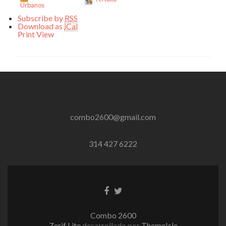
Urbanos
Subscribe by
RSS
Download as
iCal
Print
View
combo2600@gmail.com
314 427 6222
Enlace
Enlace
de
de
Facebook
Twitter
Combo 2600
Zerif Lite
desarrollado por
ThemeIsle