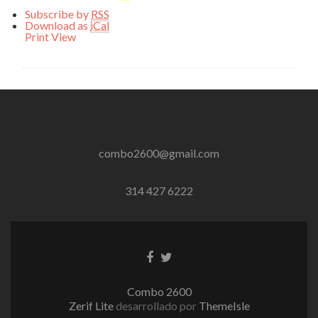
Subscribe by
RSS
Download as
iCal
Print
View
combo2600@gmail.com
314 427 6222
Enlace
Enlace
de
de
Facebook
Twitter
Combo 2600
Zerif Lite
desarrollado por
ThemeIsle