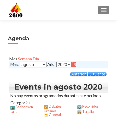
CAMBI
Agenda
Mes
Semana
Día
Mes:
Año:
Anterior
Siguiente
Events in agosto 2020
No hay eventos programados durante este período.
Categorías
Debates
Recorridos
Acciones en
Urbanos
calle
Tertulia
General