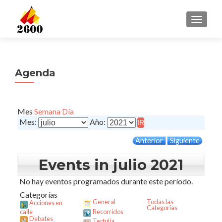
CAMBI
Agenda
Mes
Semana
Día
Mes:
Año:
Anterior
Siguiente
Events in julio 2021
No hay eventos programados durante este período.
Categorías
General
Todas las
Acciones en
Categorías
calle
Recorridos
Debates
Tertulia