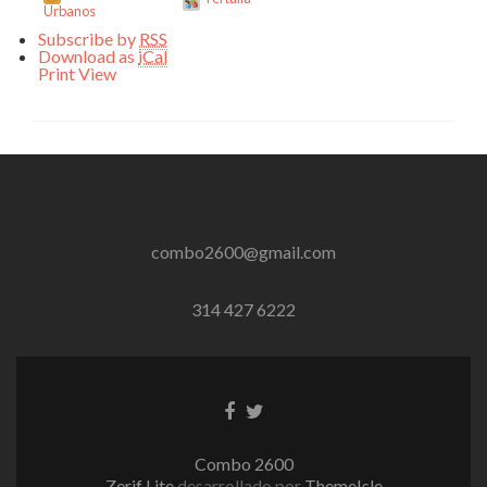
Urbanos
Subscribe by
RSS
Download as
iCal
Print
View
combo2600@gmail.com
314 427 6222
Enlace
Enlace
de
de
Facebook
Twitter
Combo 2600
Zerif Lite
desarrollado por
ThemeIsle