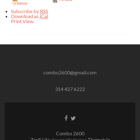
Urbanos
Subscribe by
RSS
Download as
iCal
Print
View
combo2600@gmail.com
314 427 6222
Enlace
Enlace
de
de
Facebook
Twitter
Combo 2600
Zerif Lite
desarrollado por
ThemeIsle