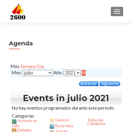
CAMBI
Agenda
Mes
Semana
Día
Mes:
Año:
Anterior
Siguiente
Events in julio 2021
No hay eventos programados durante este período.
Categorías
General
Todas las
Acciones en
Categorías
calle
Recorridos
Debates
Tertulia