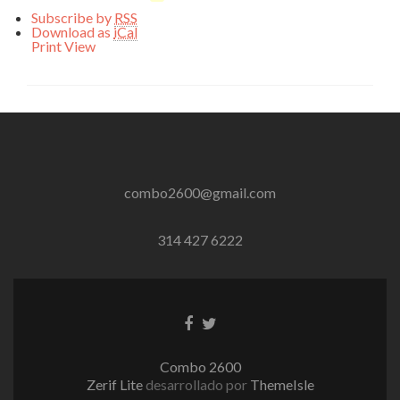
Subscribe by
RSS
Download as
iCal
Print
View
combo2600@gmail.com
314 427 6222
Enlace
Enlace
de
de
Facebook
Twitter
Combo 2600
Zerif Lite
desarrollado por
ThemeIsle