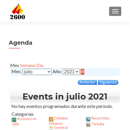
CAMBI
Agenda
Mes
Semana
Día
Mes:
Año:
Anterior
Siguiente
Events in julio 2021
No hay eventos programados durante este período.
Categorías
Debates
Recorridos
Acciones en
Urbanos
calle
Tertulia
General