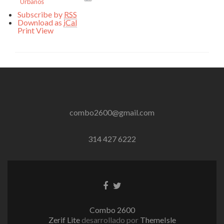
Urbanos
Subscribe by
RSS
Download as
iCal
Print
View
combo2600@gmail.com
314 427 6222
Enlace
Enlace
de
de
Facebook
Twitter
Combo 2600
Zerif Lite
desarrollado por
ThemeIsle