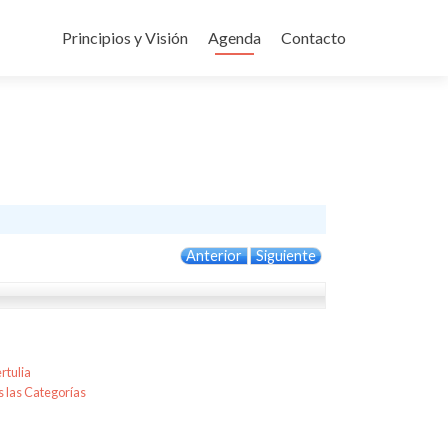
Ir
al
Principios y Visión
Agenda
Contacto
contenido
Anterior
Siguiente
rtulia
 las Categorías