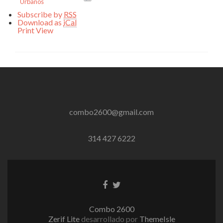
Urbanos
Subscribe by
RSS
Download as
iCal
Print
View
combo2600@gmail.com
314 427 6222
Enlace
Enlace
de
de
Facebook
Twitter
Combo 2600
Zerif Lite
desarrollado por
ThemeIsle