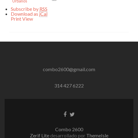
Urbanos
Subscribe by
RSS
Download as
iCal
Print
View
combo2600@gmail.com
314 427 6222
Enlace
Enlace
de
de
Facebook
Twitter
Combo 2600
Zerif Lite
desarrollado por
ThemeIsle