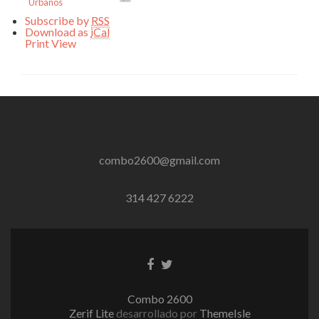
Urbanos
Subscribe by
RSS
Download as
iCal
Print
View
combo2600@gmail.com
314 427 6222
Enlace
Enlace
de
de
Facebook
Twitter
Combo 2600
Zerif Lite
desarrollado por
ThemeIsle