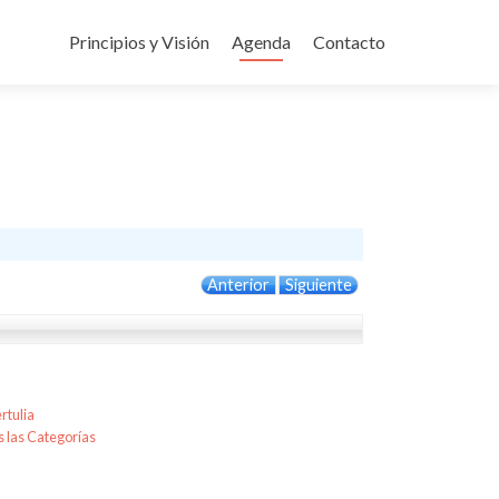
Ir
al
Principios y Visión
Agenda
Contacto
contenido
Anterior
Siguiente
rtulia
 las Categorías