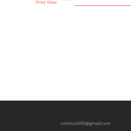
Print
View
combo2600@gmail.com