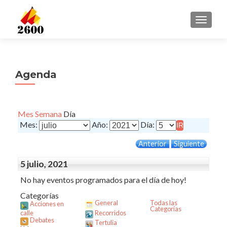
CAMBI
Agenda
Mes
Semana
Día
Mes:
Año:
Día:
Anterior
Siguiente
5 julio, 2021
No hay eventos programados para el día de hoy!
Categorías
General
Todas las
Acciones en
Categorías
calle
Recorridos
Debates
Tertulia