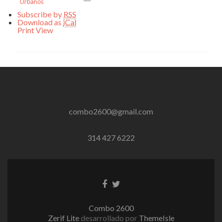
Urbanos
Subscribe by
RSS
Download as
iCal
Print
View
combo2600@gmail.com
314 427 6222
Enlace
Enlace
de
de
Facebook
Twitter
Combo 2600
Zerif Lite
desarrollado por
ThemeIsle