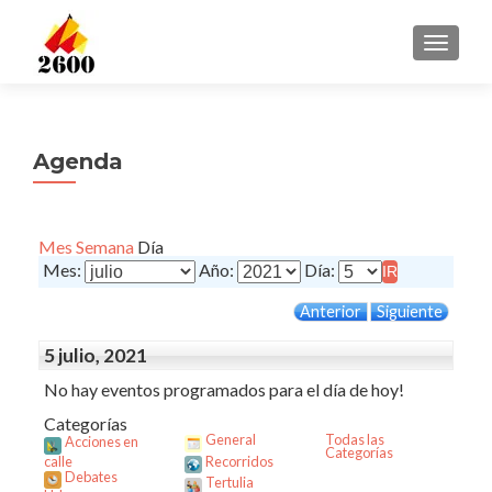
CAMBI
Agenda
Mes
Semana
Día
Mes:
Año:
Día:
Anterior
Siguiente
5 julio, 2021
No hay eventos programados para el día de hoy!
Categorías
General
Todas las
Acciones en
Categorías
calle
Recorridos
Debates
Tertulia