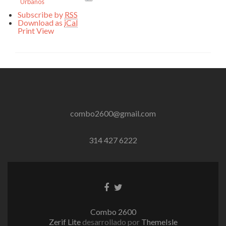
Urbanos
Subscribe by
RSS
Download as
iCal
Print
View
combo2600@gmail.com
314 427 6222
Enlace
Enlace
de
de
Facebook
Twitter
Combo 2600
Zerif Lite
desarrollado por
ThemeIsle