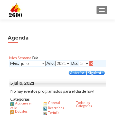
CAMBI
Agenda
Mes
Semana
Día
Mes:
Año:
Día:
Anterior
Siguiente
5 julio, 2021
No hay eventos programados para el día de hoy!
Categorías
General
Todas las
Acciones en
Categorías
calle
Recorridos
Debates
Tertulia