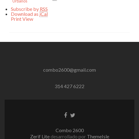
Urbanos
Subscribe by
RSS
Download as
iCal
Print
View
combo2600@gmail.com
314 427 6222
Enlace
Enlace
de
de
Facebook
Twitter
Combo 2600
Zerif Lite
desarrollado por
ThemeIsle