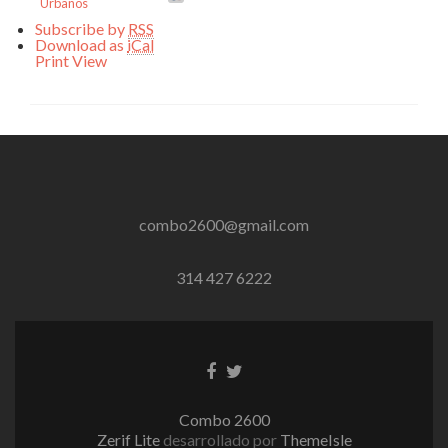
Urbanos
Subscribe by
RSS
Download as
iCal
Print
View
combo2600@gmail.com
314 427 6222
Enlace
Enlace
de
de
Facebook
Twitter
Combo 2600
Zerif Lite
desarrollado por
ThemeIsle