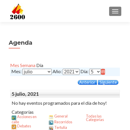
CAMBI
Agenda
Mes
Semana
Día
Mes:
Año:
Día:
Anterior
Siguiente
5 julio, 2021
No hay eventos programados para el día de hoy!
Categorías
General
Todas las
Acciones en
Categorías
calle
Recorridos
Debates
Tertulia