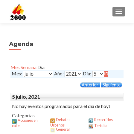
CAMBI
Agenda
Mes
Semana
Día
Mes:
Año:
Día:
Anterior
Siguiente
5 julio, 2021
No hay eventos programados para el día de hoy!
Categorías
Debates
Recorridos
Acciones en
Urbanos
calle
Tertulia
General