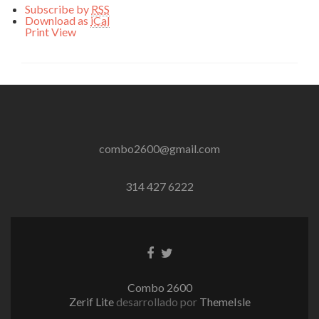
Subscribe by
RSS
Download as
iCal
Print
View
combo2600@gmail.com
314 427 6222
Enlace
Enlace
de
de
Facebook
Twitter
Combo 2600
Zerif Lite
desarrollado por
ThemeIsle