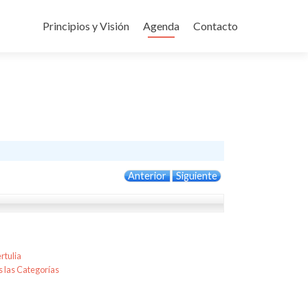
Ir
al
Principios y Visión
Agenda
Contacto
contenido
Anterior
Siguiente
rtulia
 las Categorías