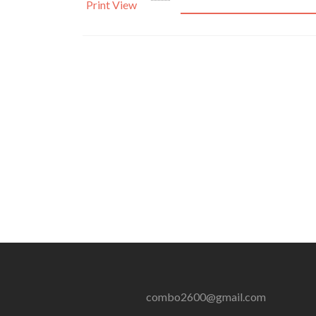
Print
View
combo2600@gmail.com