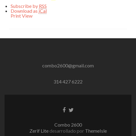
Subscribe by
RSS
Download as
iCal
Print
View
combo2600@gmail.com
314 427 6222
Enlace
Enlace
de
de
Facebook
Twitter
Combo 2600
Zerif Lite
desarrollado por
ThemeIsle