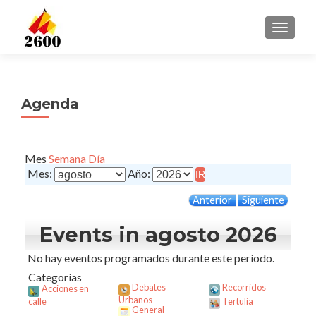
CAMBI
Agenda
Mes
Semana
Día
Mes:
Año:
Anterior
Siguiente
Events in agosto 2026
No hay eventos programados durante este período.
Categorías
Debates
Recorridos
Acciones en
Urbanos
calle
Tertulia
General