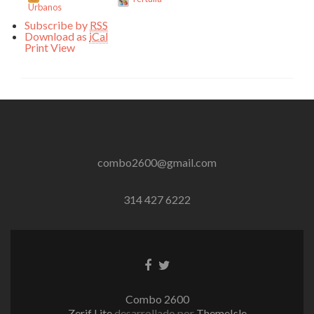
Urbanos
Subscribe by
RSS
Download as
iCal
Print
View
combo2600@gmail.com
314 427 6222
Enlace
Enlace
de
de
Facebook
Twitter
Combo 2600
Zerif Lite
desarrollado por
ThemeIsle