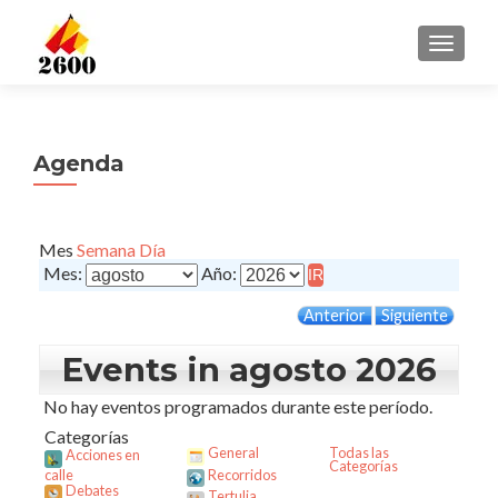
CAMBI
Agenda
Mes
Semana
Día
Mes:
Año:
Anterior
Siguiente
Events in agosto 2026
No hay eventos programados durante este período.
Categorías
General
Todas las
Acciones en
Categorías
calle
Recorridos
Debates
Tertulia